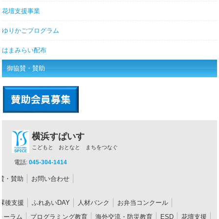
花壇支援事業
ゆりかごプログラム
はまみらい配布
御協賛・賛助
横浜すぱいす
こどもと おとなと まちをつなぐ
電話:
045-304-1414
賛・賛助
お問い合わせ
課後支援
ふれあいDAY
人材バンク
お弁当コンクール
ォーラム
プログラミング教育
海外交流・防災教育
ESD
花壇支援