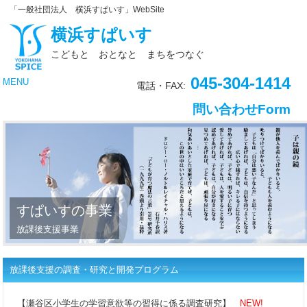
「一般社団法人 横浜すぱいす」WebSite
横浜すぱいす
こどもと おとなと まちをつなぐ
045-304-1414
MENU
電話・FAX:
問い合わせForm
すぱいすの事業
放課後支援事業
放課後支援の調査・研究と開発プログラム
【瀬谷区小学生の学習意欲等の習得に係る調査研究】
NEW!